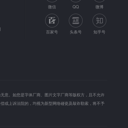
微信
QQ
微博
网
百家号
头条号
知乎号
为无意。如您是字体厂商、图片文字厂商等版权方，且不允许
赔偿或上诉法院的，均视为新型网络碰瓷及敲诈勒索，将不予