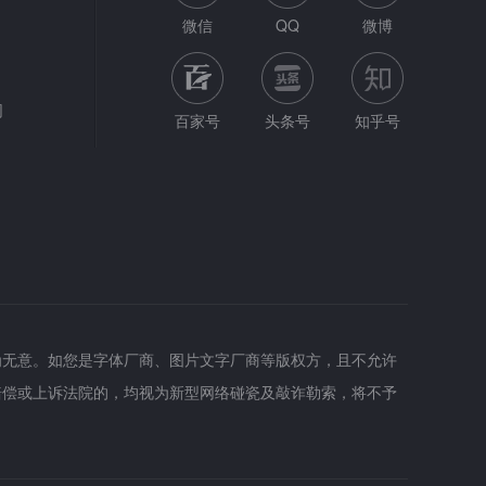
微信
QQ
微博
网
百家号
头条号
知乎号
为无意。如您是字体厂商、图片文字厂商等版权方，且不允许
赔偿或上诉法院的，均视为新型网络碰瓷及敲诈勒索，将不予