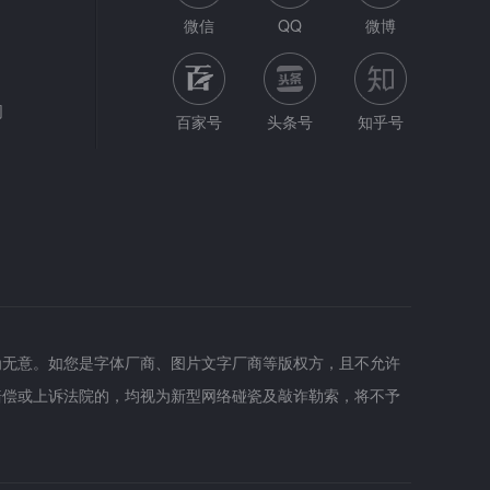
微信
QQ
微博
网
百家号
头条号
知乎号
为无意。如您是字体厂商、图片文字厂商等版权方，且不允许
赔偿或上诉法院的，均视为新型网络碰瓷及敲诈勒索，将不予