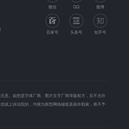
微信
QQ
微博
网
百家号
头条号
知乎号
为无意。如您是字体厂商、图片文字厂商等版权方，且不允许
赔偿或上诉法院的，均视为新型网络碰瓷及敲诈勒索，将不予