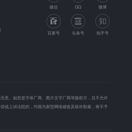
微信
QQ
微博
网
百家号
头条号
知乎号
为无意。如您是字体厂商、图片文字厂商等版权方，且不允许
赔偿或上诉法院的，均视为新型网络碰瓷及敲诈勒索，将不予