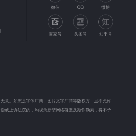
微信
QQ
微博
网
百家号
头条号
知乎号
为无意。如您是字体厂商、图片文字厂商等版权方，且不允许
赔偿或上诉法院的，均视为新型网络碰瓷及敲诈勒索，将不予