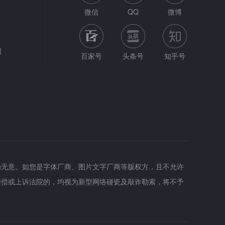
微信
QQ
微博
网
百家号
头条号
知乎号
为无意。如您是字体厂商、图片文字厂商等版权方，且不允许
赔偿或上诉法院的，均视为新型网络碰瓷及敲诈勒索，将不予