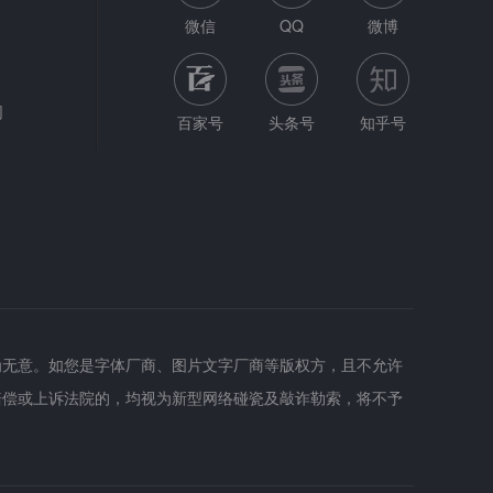
微信
QQ
微博
网
百家号
头条号
知乎号
为无意。如您是字体厂商、图片文字厂商等版权方，且不允许
赔偿或上诉法院的，均视为新型网络碰瓷及敲诈勒索，将不予