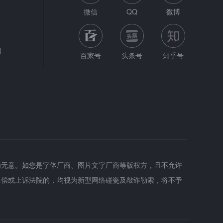
微信
QQ
微博
网
百家号
头条号
知乎号
为无意。如您是字体厂商、图片文字厂商等版权方，且不允许
赔偿或上诉法院的，均视为新型网络碰瓷及敲诈勒索，将不予