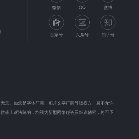
微信
QQ
微博
网
百家号
头条号
知乎号
为无意。如您是字体厂商、图片文字厂商等版权方，且不允许
赔偿或上诉法院的，均视为新型网络碰瓷及敲诈勒索，将不予