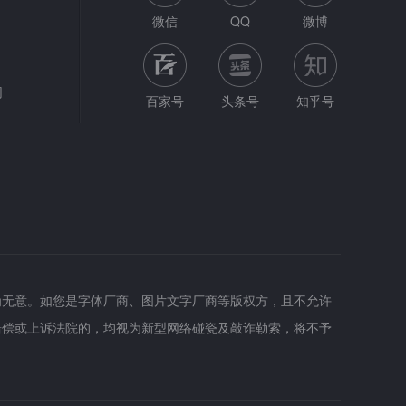
微信
QQ
微博
网
百家号
头条号
知乎号
为无意。如您是字体厂商、图片文字厂商等版权方，且不允许
赔偿或上诉法院的，均视为新型网络碰瓷及敲诈勒索，将不予