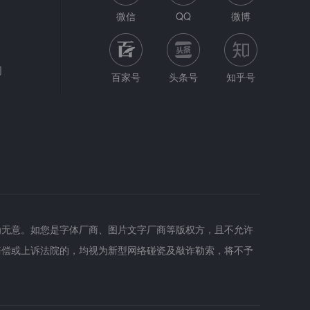
微信
QQ
微博
网
百家号
头条号
知乎号
为无意。如您是字体厂商、图片文字厂商等版权方，且不允许
赔偿或上诉法院的，均视为新型网络碰瓷及敲诈勒索，将不予