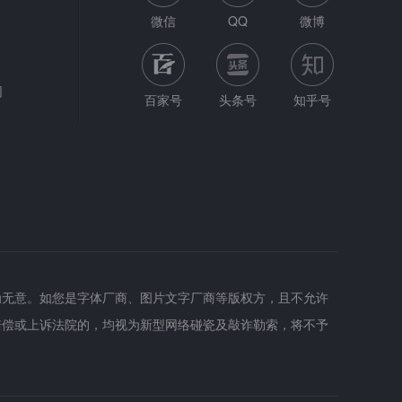
微信
QQ
微博
网
百家号
头条号
知乎号
为无意。如您是字体厂商、图片文字厂商等版权方，且不允许
赔偿或上诉法院的，均视为新型网络碰瓷及敲诈勒索，将不予