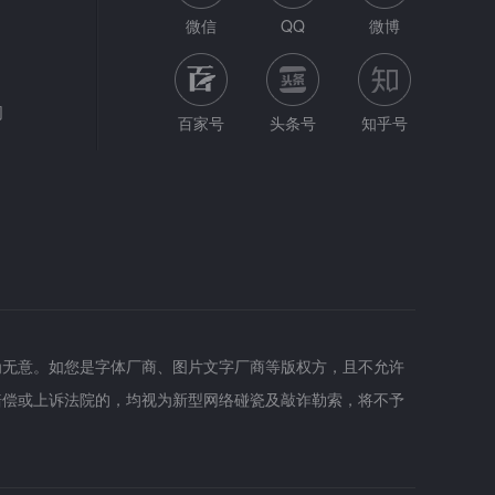
微信
QQ
微博
网
百家号
头条号
知乎号
为无意。如您是字体厂商、图片文字厂商等版权方，且不允许
赔偿或上诉法院的，均视为新型网络碰瓷及敲诈勒索，将不予