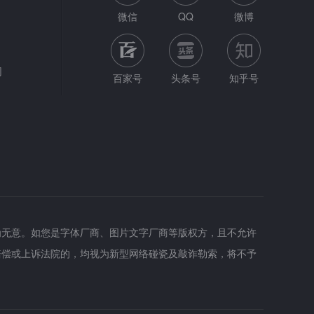
微信
QQ
微博
网
百家号
头条号
知乎号
为无意。如您是字体厂商、图片文字厂商等版权方，且不允许
赔偿或上诉法院的，均视为新型网络碰瓷及敲诈勒索，将不予