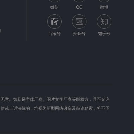
微信
QQ
微博
网
百家号
头条号
知乎号
为无意。如您是字体厂商、图片文字厂商等版权方，且不允许
赔偿或上诉法院的，均视为新型网络碰瓷及敲诈勒索，将不予