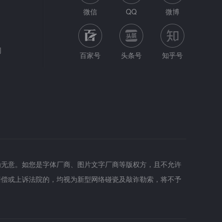
微信
QQ
微博
网
百家号
头条号
知乎号
为无意。如您是字体厂商、图片文字厂商等版权方，且不允许
赔偿或上诉法院的，均视为新型网络碰瓷及敲诈勒索，将不予