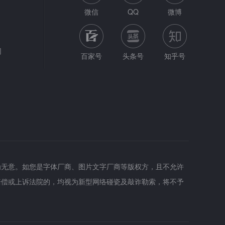
微信
QQ
微博
网
百家号
头条号
知乎号
为无意。如您是字体厂商、图片文字厂商等版权方，且不允许
赔偿或上诉法院的，均视为新型网络碰瓷及敲诈勒索，将不予