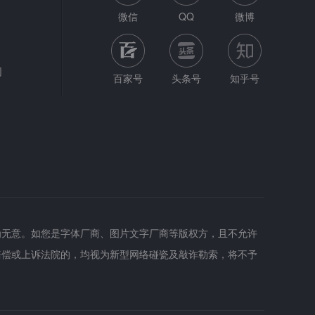
微信
QQ
微博
网
百家号
头条号
知乎号
为无意。如您是字体厂商、图片文字厂商等版权方，且不允许
赔偿或上诉法院的，均视为新型网络碰瓷及敲诈勒索，将不予