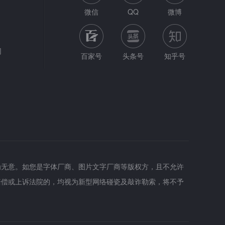
微信
QQ
微博
网
百家号
头条号
知乎号
为无意。如您是字体厂商、图片文字厂商等版权方，且不允许
赔偿或上诉法院的，均视为新型网络碰瓷及敲诈勒索，将不予