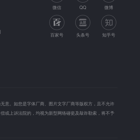
微信
QQ
微博
网
百家号
头条号
知乎号
为无意。如您是字体厂商、图片文字厂商等版权方，且不允许
赔偿或上诉法院的，均视为新型网络碰瓷及敲诈勒索，将不予