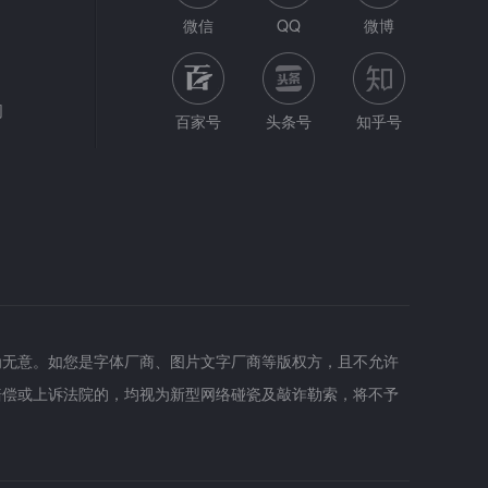
微信
QQ
微博
网
百家号
头条号
知乎号
为无意。如您是字体厂商、图片文字厂商等版权方，且不允许
赔偿或上诉法院的，均视为新型网络碰瓷及敲诈勒索，将不予