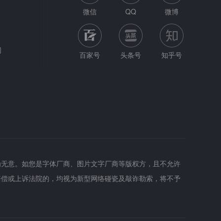
微信
QQ
微博
网
百家号
头条号
知乎号
为无意。如您是字体厂商、图片文字厂商等版权方，且不允许
赔偿或上诉法院的，均视为新型网络碰瓷及敲诈勒索，将不予