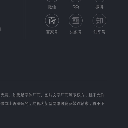
微信
QQ
微博
网
百家号
头条号
知乎号
为无意。如您是字体厂商、图片文字厂商等版权方，且不允许
赔偿或上诉法院的，均视为新型网络碰瓷及敲诈勒索，将不予