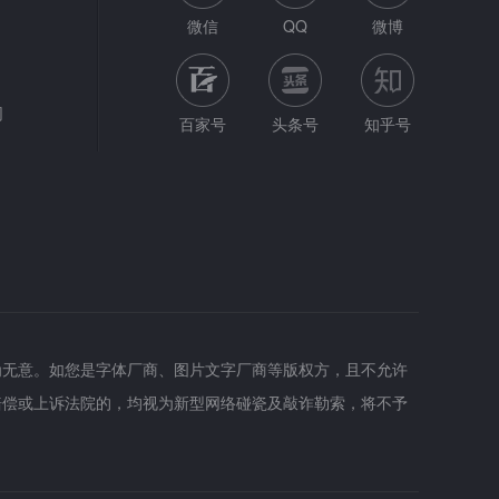
微信
QQ
微博
网
百家号
头条号
知乎号
为无意。如您是字体厂商、图片文字厂商等版权方，且不允许
赔偿或上诉法院的，均视为新型网络碰瓷及敲诈勒索，将不予