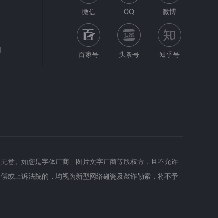
微信
QQ
微博
网
百家号
头条号
知乎号
为无意。如您是字体厂商、图片文字厂商等版权方，且不允许
赔偿或上诉法院的，均视为新型网络碰瓷及敲诈勒索，将不予