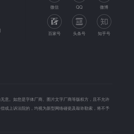
微信
QQ
微博
网
百家号
头条号
知乎号
为无意。如您是字体厂商、图片文字厂商等版权方，且不允许
赔偿或上诉法院的，均视为新型网络碰瓷及敲诈勒索，将不予