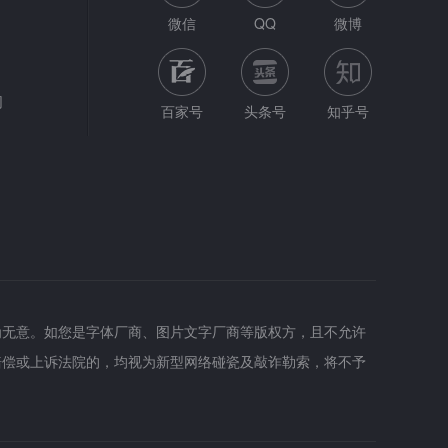
微信
QQ
微博
网
百家号
头条号
知乎号
为无意。如您是字体厂商、图片文字厂商等版权方，且不允许
赔偿或上诉法院的，均视为新型网络碰瓷及敲诈勒索，将不予