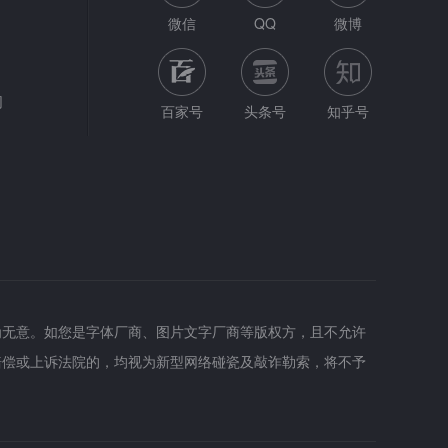
微信
QQ
微博
网
百家号
头条号
知乎号
为无意。如您是字体厂商、图片文字厂商等版权方，且不允许
赔偿或上诉法院的，均视为新型网络碰瓷及敲诈勒索，将不予