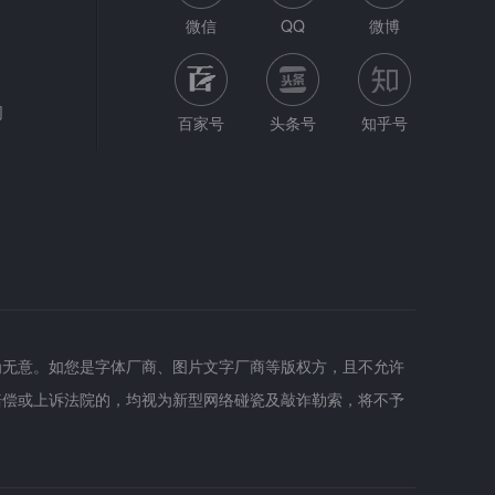
微信
QQ
微博
网
百家号
头条号
知乎号
为无意。如您是字体厂商、图片文字厂商等版权方，且不允许
赔偿或上诉法院的，均视为新型网络碰瓷及敲诈勒索，将不予