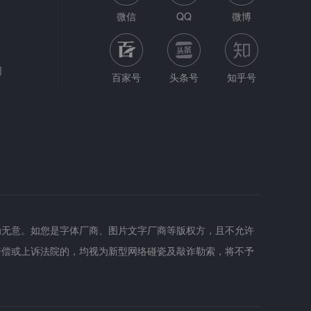
微信
QQ
微博
网
百家号
头条号
知乎号
为无意。如您是字体厂商、图片文字厂商等版权方，且不允许
赔偿或上诉法院的，均视为新型网络碰瓷及敲诈勒索，将不予