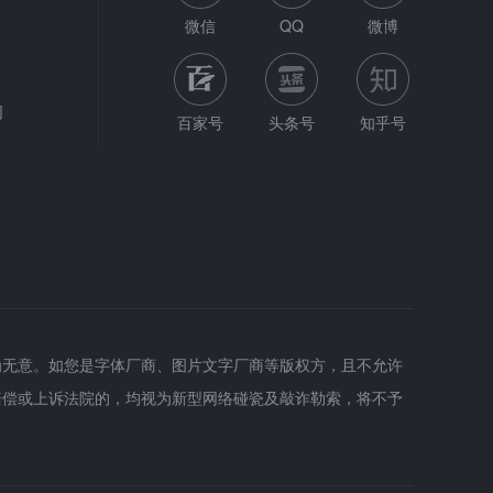
微信
QQ
微博
网
百家号
头条号
知乎号
为无意。如您是字体厂商、图片文字厂商等版权方，且不允许
赔偿或上诉法院的，均视为新型网络碰瓷及敲诈勒索，将不予