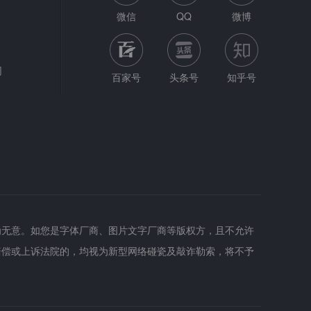
微信
QQ
微博
网
百家号
头条号
知乎号
为无意。如您是字体厂商、图片文字厂商等版权方，且不允许
赔偿或上诉法院的，均视为新型网络碰瓷及敲诈勒索，将不予