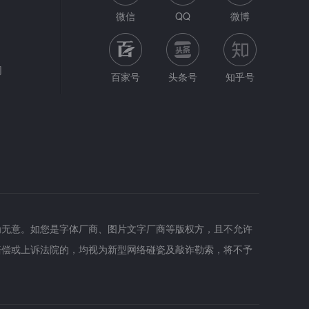
微信
QQ
微博
网
百家号
头条号
知乎号
为无意。如您是字体厂商、图片文字厂商等版权方，且不允许
赔偿或上诉法院的，均视为新型网络碰瓷及敲诈勒索，将不予