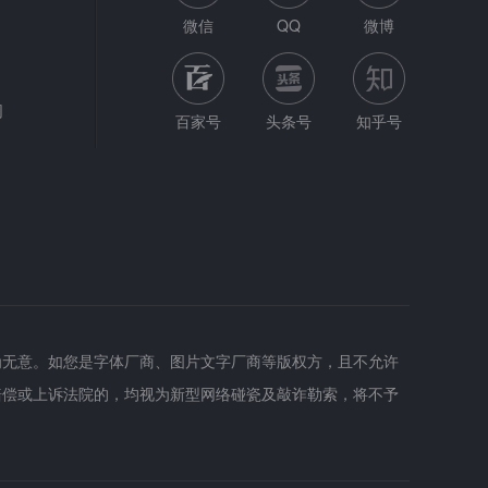
微信
QQ
微博
网
百家号
头条号
知乎号
为无意。如您是字体厂商、图片文字厂商等版权方，且不允许
赔偿或上诉法院的，均视为新型网络碰瓷及敲诈勒索，将不予