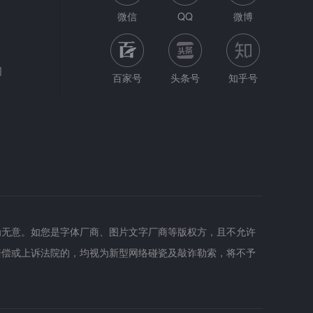
微信
QQ
微博
网
百家号
头条号
知乎号
为无意。如您是字体厂商、图片文字厂商等版权方，且不允许
赔偿或上诉法院的，均视为新型网络碰瓷及敲诈勒索，将不予