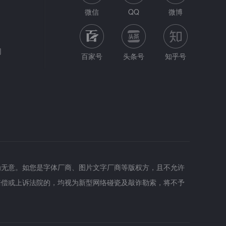
微信
QQ
微博
网
百家号
头条号
知乎号
为无意。如您是字体厂商、图片文字厂商等版权方，且不允许
赔偿或上诉法院的，均视为新型网络碰瓷及敲诈勒索，将不予