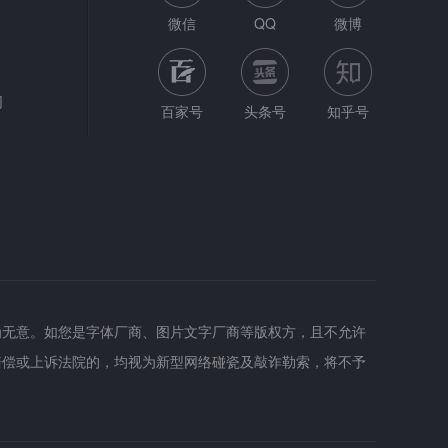
微信
QQ
微博
网
百家号
头条号
知乎号
为无意。如您是字体厂商、图片文字厂商等版权方，且不允许
赔偿或上诉法院的，均视为新型网络碰瓷及敲诈勒索，将不予