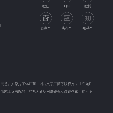
微信
QQ
微博
网
百家号
头条号
知乎号
为无意。如您是字体厂商、图片文字厂商等版权方，且不允许
赔偿或上诉法院的，均视为新型网络碰瓷及敲诈勒索，将不予