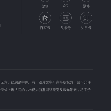
微信
QQ
微博
网
百家号
头条号
知乎号
为无意。如您是字体厂商、图片文字厂商等版权方，且不允许
赔偿或上诉法院的，均视为新型网络碰瓷及敲诈勒索，将不予