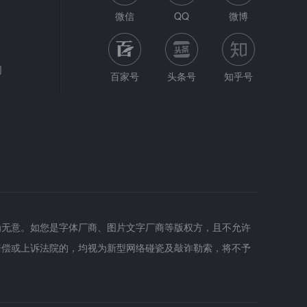
微信
QQ
微博
网
百家号
头条号
知乎号
为无意。如您是字体厂商、图片文字厂商等版权方，且不允许
赔偿或上诉法院的，均视为新型网络碰瓷及敲诈勒索，将不予