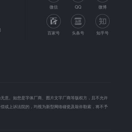
微信
QQ
微博
网
百家号
头条号
知乎号
为无意。如您是字体厂商、图片文字厂商等版权方，且不允许
赔偿或上诉法院的，均视为新型网络碰瓷及敲诈勒索，将不予