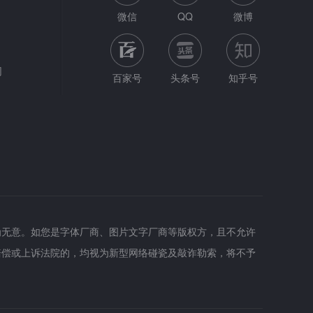
微信
QQ
微博
网
百家号
头条号
知乎号
为无意。如您是字体厂商、图片文字厂商等版权方，且不允许
赔偿或上诉法院的，均视为新型网络碰瓷及敲诈勒索，将不予