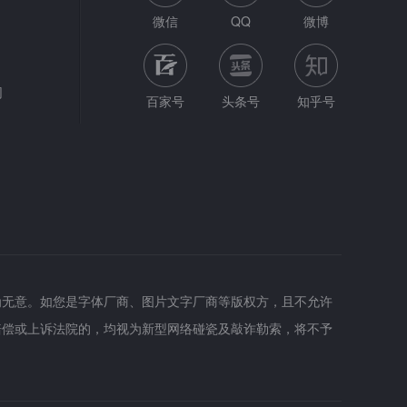
微信
QQ
微博
网
百家号
头条号
知乎号
为无意。如您是字体厂商、图片文字厂商等版权方，且不允许
赔偿或上诉法院的，均视为新型网络碰瓷及敲诈勒索，将不予