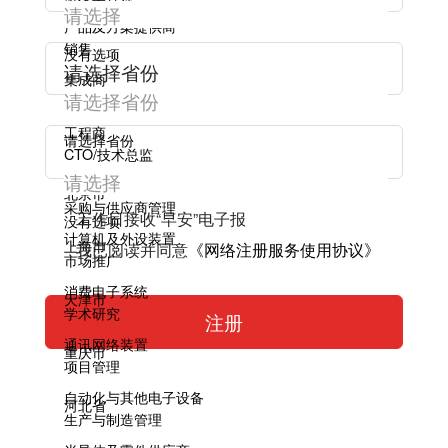
产品及方案提供商
销售
没有选项
集成商
测试与技术支持
工程商
请选择省份
CTO/技术总监
甲方用户
北京市
采购与供应商管理
工作日接收“早安”电子报
没有选项
计算机及外设装置
上海市
我已阅读并同意
《网络注册服务使用协议》
市场推广
消费电子系统
天津市
学术研究
通讯网络装置
重庆市
项目管理
自动化与其他电子设备
河北省
生产与制造管理