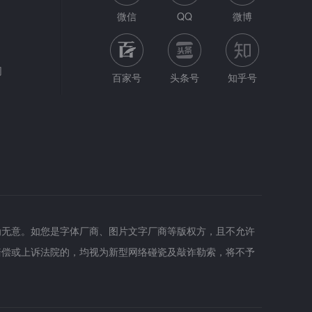
微信
QQ
微博
网
百家号
头条号
知乎号
为无意。如您是字体厂商、图片文字厂商等版权方，且不允许
赔偿或上诉法院的，均视为新型网络碰瓷及敲诈勒索，将不予