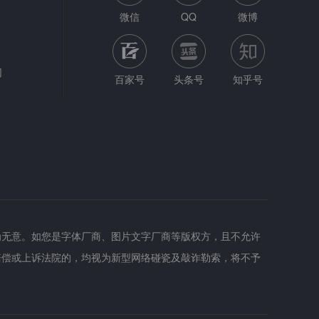
微信
QQ
微博
网
百家号
头条号
知乎号
为无意。如您是字体厂商、图片文字厂商等版权方，且不允许
赔偿或上诉法院的，均视为新型网络碰瓷及敲诈勒索，将不予