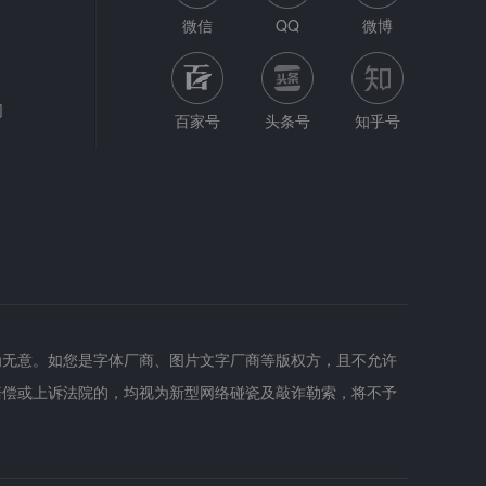
微信
QQ
微博
网
百家号
头条号
知乎号
为无意。如您是字体厂商、图片文字厂商等版权方，且不允许
赔偿或上诉法院的，均视为新型网络碰瓷及敲诈勒索，将不予