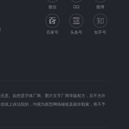
微信
QQ
微博
网
百家号
头条号
知乎号
为无意。如您是字体厂商、图片文字厂商等版权方，且不允许
赔偿或上诉法院的，均视为新型网络碰瓷及敲诈勒索，将不予