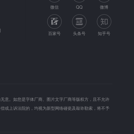
微信
QQ
微博
网
百家号
头条号
知乎号
为无意。如您是字体厂商、图片文字厂商等版权方，且不允许
赔偿或上诉法院的，均视为新型网络碰瓷及敲诈勒索，将不予